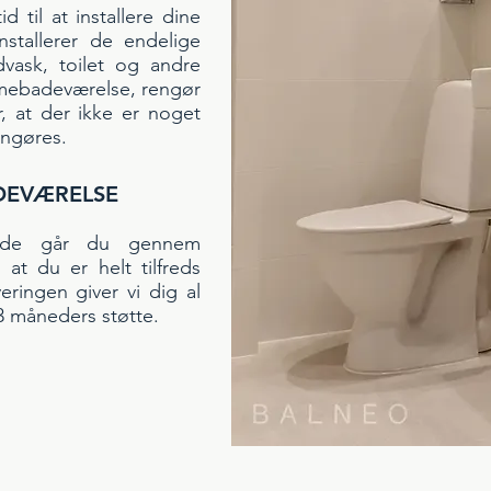
d til at installere dine
nstallerer de endelige
vask, toilet og andre
mmebadeværelse, rengør
, at der ikke er noget
 rengøres.
ADEVÆRELSE
øde går du gennem
 at du er helt tilfreds
eringen giver vi dig al
 måneders støtte.