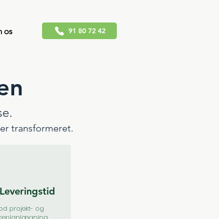
 os
91 80 72 42
jen
se.
er transformeret.
Leveringstid
d projekt- og
ceplanlægning,