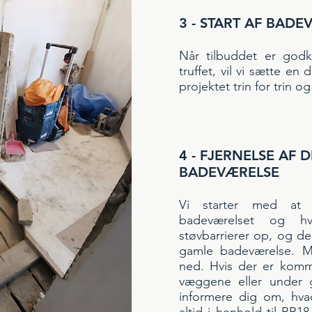
3 - START AF BAD
Når tilbuddet er godk
truffet, vil vi sætte e
projektet trin for trin o
4 - FJERNELSE AF 
BADEVÆRELSE
Vi starter med at 
badeværelset og h
støvbarrierer op, og der
gamle badeværelse. M
ned. Hvis der er komm
væggene eller under g
informere dig om, hva