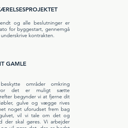
EVÆRELSESPROJEKTET
endt og alle beslutninger er
n dato for byggestart, gennemgå
g underskrive kontrakten.
DIT GAMLE
beskytte områder omkring
vor det er muligt sætte
efter begynder vi at fjerne dit
øbler, gulve og vægge rives
et noget uforudset frem bag
ulvet, vil vi tale om det og
d der skal gøres. Vi arbejder