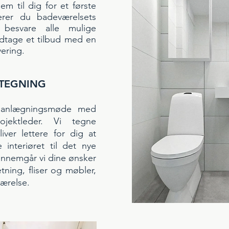
m til dig for et første
rer du badeværelsets
 besvare alle mulige
odtage et tilbud med en
vering.
 TEGNING
 planlægningsmøde med
rojektleder. Vi tegne
iver lettere for dig at
 interiøret til det nye
nnemgår vi dine ønsker
tning, fliser og møbler,
eværelse.