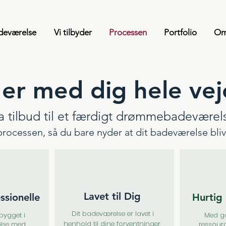
deværelse
Vi tilbyder
Processen
Portfolio
Om
 er med dig hele ve
a tilbud til et færdigt drømmebadeværel
rocessen, så du bare nyder at dit badeværelse bliv
Lavet til Dig
ssionelle
Hurtig 
Dit badeværelse er lavet i
bygget i
Med go
henhold til dine forventninger,
lse med
ressour