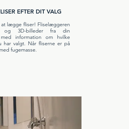
FLISER EFTER DIT VALG
l at lægge fliser! Fliselæggeren
r og 3D-billeder fra din
 med information om hvilke
u har valgt. Når fliserne er på
e med fugemasse.