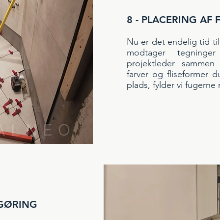
8 - PLACERING AF 
Nu er det endelig tid ti
modtager tegninge
projektleder sammen
farver og fliseformer d
plads, fylder vi fugern
NGØRING