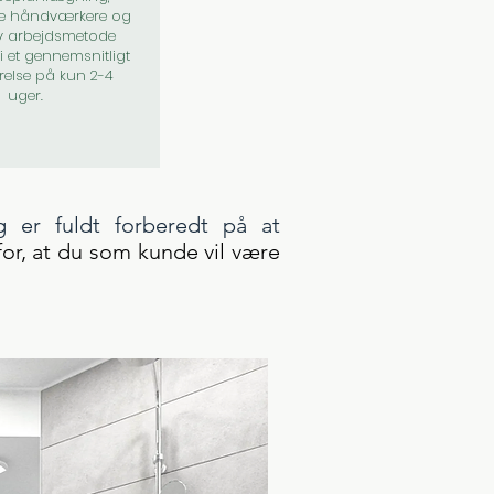
e håndværkere og
tiv arbejdsmetode
i et gennemsnitligt
else på kun 2-4
uger.
g er fuldt forberedt på at
for, at du som kunde vil være