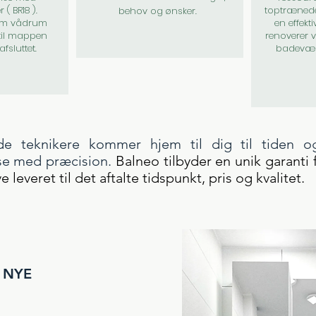
( BR18 ).
toptræned
behov og ønsker.
om vådrum
en effek
 til mappen
renoverer v
afsluttet.
badevær
de teknikere kommer hjem til dig til tiden o
se med præcision.
Balneo tilbyder en unik garanti 
ve leveret til det aftalte tidspunkt, pris og kvalitet.
T NYE