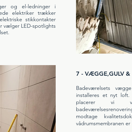
ger og el-ledninger i
ede elektriker trækker
ektriske stikkontakter
 vælger LED-spotlights
lset.
7 - VÆGGE,GULV &
Badeværelsets vægge
installeres et nyt loft
placerer vi vå
badeværelsesrenover
modtage kvalitetsdo
vådrumsmembranen er l