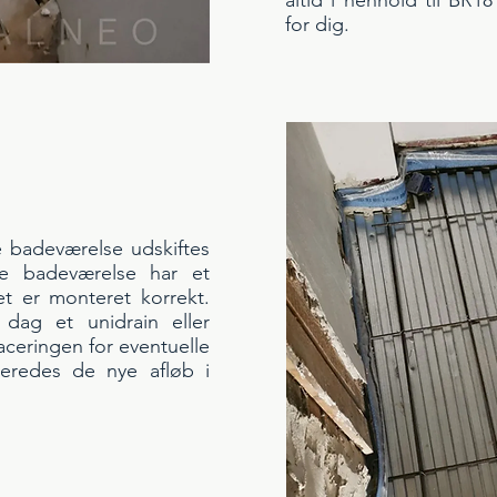
altid i henhold til BR1
for dig.
e badeværelse udskiftes
nye badeværelse har et
t er monteret korrekt.
dag et unidrain eller
laceringen for eventuelle
beredes de nye afløb i